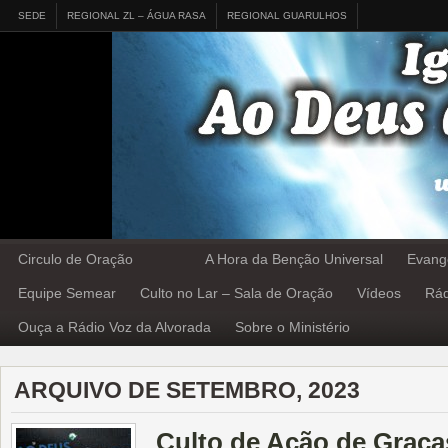
SEDE
REGIONAL ZL – ÁGUA RASA
REGIONAL GUARULHOS
Circulo de Oração
A Hora da Benção Universal
Evang
Equipe Semear
Culto no Lar – Sala de Oração
Vídeos
Rád
Ouça a Rádio Voz da Alvorada
Sobre o Ministério
ARQUIVO DE SETEMBRO, 2023
Culto de Ação de Graça