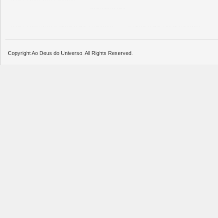
บาคาร่าออนไลน์
แทงบอล
พอตใช้แล้วทิ้ง
บาคาร่าออนไลน์
ขายบุหรี่ไฟฟ้า
แทงบอล
ขายบุหรี่ไฟฟ้า
iqos
แทงบอล
Copyright Ao Deus do Universo. All Rights Reserved.