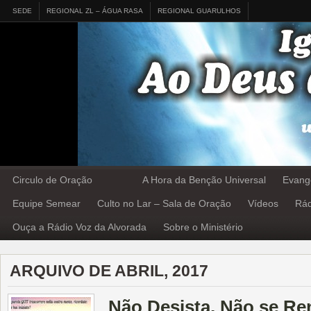
SEDE
REGIONAL ZL – ÁGUA RASA
REGIONAL GUARULHOS
Circulo de Oração
A Hora da Benção Universal
Evang
Equipe Semear
Culto no Lar – Sala de Oração
Vídeos
Rád
Ouça a Rádio Voz da Alvorada
Sobre o Ministério
ARQUIVO DE ABRIL, 2017
Não Desista, Não se Re