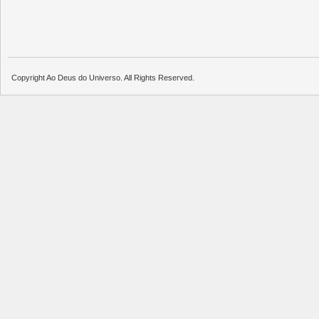
บาคาร่าออนไลน์
แทงบอล
พอตใช้แล้วทิ้ง
บาคาร่าออนไลน์
ขายบุหรี่ไฟฟ้า
แทงบอล
ขายบุหรี่ไฟฟ้า
iqos
แทงบอล
Copyright Ao Deus do Universo. All Rights Reserved.