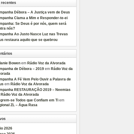
 recentes
mpanha Débora – A Justiça vem de Deus
mpanha Clama a Mim e Responder-te-ei
mpanha: Se Deus é por nós, quem será
ntra nós?
mpanha Ao Justo Nasce Luz nas Trevas
s restaura aquilo que se quebrou
ntários
lanie Bowen
em
Rádio Voz da Alvorada
mpanha de Débora – 2019
em
Rádio Voz da
vorada
mpanha A Fé Vem Pelo Ouvir a Palavra de
us
em
Rádio Voz da Alvorada
mpanha RESTAURAÇÃO 2019 – Neemias
m
Rádio Voz da Alvorada
egrem-se Todos que Confiam em Ti
em
gional ZL – Água Rasa
vos
io 2026