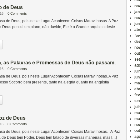
ma
no
o de Deus
jan
016
|
0 Comments
no
sa de Deus, pois neste Lugar Acontecem Coisas Maravilhosas. A Paz
ju
o Deus possui um plano, não duvide; Ele é o Grande arquiteto deste
abr
fev
de
no
ou
se
, as Palavras e Promessas de Deus não passam.
ag
016
|
0 Comments
jul
sa de Deus, pois neste Lugar Acontecem Coisas Maravilhosas. A Paz
ju
osso Socorro bem presente, tanto na alegria quanto na angústia
ma
abr
fev
se
jul
ma
Voz de Deus
ma
016
|
0 Comments
no
ou
sa de Deus, pois neste Lugar Acontecem Coisas Maravilhosas. A Paz
ag
a de Deus tem Poder. Deus tem falado de diversas maneiras, mas […]