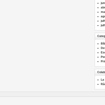
ju
abr
ma
ag
jul
jul
Categ
Bíb
De
Es
Pe
Pri
Colab
La
Rá
์
แทงบอล