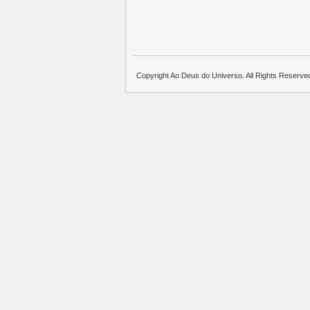
บาคาร่าออนไลน์
แทงบอล
พอตใช้แล้วทิ้ง
บาคาร่าออนไลน์
ขายบุหรี่ไฟฟ้า
แทงบอล
Copyright Ao Deus do Universo. All Rights Reserve