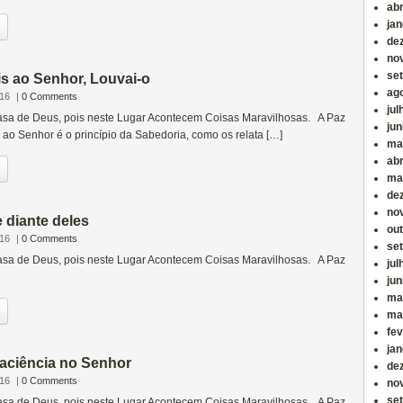
abr
jan
de
no
se
s ao Senhor, Louvai-o
ag
016
|
0 Comments
jul
sa de Deus, pois neste Lugar Acontecem Coisas Maravilhosas. A Paz
ju
ao Senhor é o princípio da Sabedoria, como os relata […]
ma
abr
ma
de
no
 diante deles
ou
016
|
0 Comments
se
sa de Deus, pois neste Lugar Acontecem Coisas Maravilhosas. A Paz
jul
ju
ma
ma
fev
jan
aciência no Senhor
de
016
|
0 Comments
no
se
sa de Deus, pois neste Lugar Acontecem Coisas Maravilhosas. A Paz