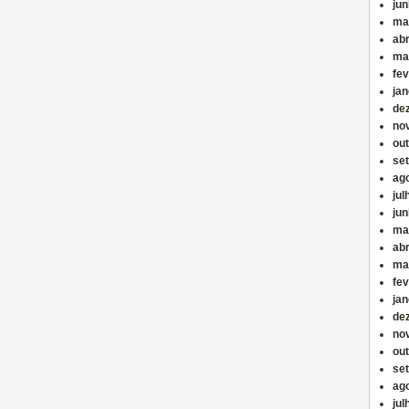
ju
ma
abr
ma
fev
jan
de
no
ou
se
ag
jul
ju
ma
abr
ma
fev
jan
de
no
ou
se
ag
jul