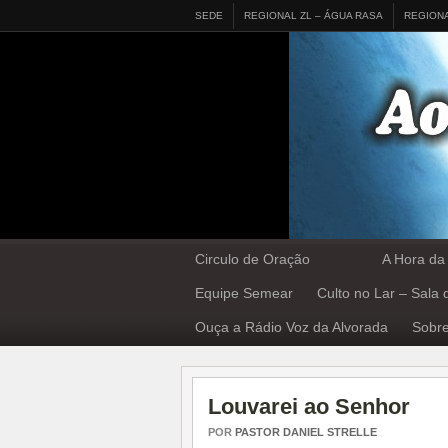
SEDE
REGIONAL ZL – ÁGUA RASA
REGION
Circulo de Oração
A Hora da
Equipe Semear
Culto no Lar – Sala
Ouça a Rádio Voz da Alvorada
Sobre
Louvarei ao Senhor
POR
PASTOR DANIEL STRELLE