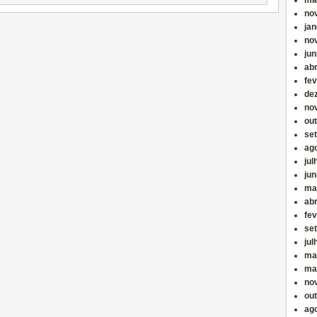
ma
no
jan
no
ju
abr
fev
de
no
ou
se
ag
jul
ju
ma
abr
fev
se
jul
ma
ma
no
ou
ag