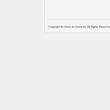
บาคาร่าออนไลน์
แทงบอล
พอตใช้แล้วทิ้ง
บาคาร่าออนไลน์
ขายบุหรี่ไฟฟ้า
แทงบอล
Copyright Ao Deus do Universo. All Rights Reserve