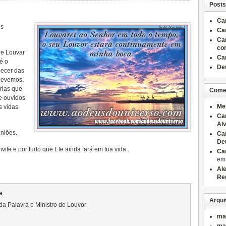
Posts
Ca
os
Ca
Ca
co
e Louvar
Ca
é o
Deu
uecer das
devemos,
órias que
Come
e ouvidos
Me
s vidas.
Ca
Al
niões.
Ca
De
vite e por tudo que Ele ainda fará em tua vida.
Ca
e
Al
Re
e
Arqui
da Palavra e Ministro de Louvor
ma