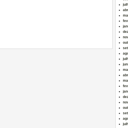
jul
abr
ma
fev
jan
de
no
ou
se
ag
jul
ju
ma
abr
ma
fev
jan
de
no
ou
se
ag
jul