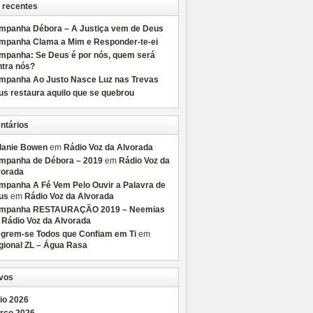
 recentes
mpanha Débora – A Justiça vem de Deus
mpanha Clama a Mim e Responder-te-ei
mpanha: Se Deus é por nós, quem será
ntra nós?
mpanha Ao Justo Nasce Luz nas Trevas
s restaura aquilo que se quebrou
ntários
lanie Bowen
em
Rádio Voz da Alvorada
mpanha de Débora – 2019
em
Rádio Voz da
vorada
mpanha A Fé Vem Pelo Ouvir a Palavra de
us
em
Rádio Voz da Alvorada
mpanha RESTAURAÇÃO 2019 – Neemias
m
Rádio Voz da Alvorada
egrem-se Todos que Confiam em Ti
em
gional ZL – Água Rasa
vos
io 2026