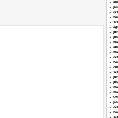
abr
jan
de
no
se
ag
jul
ju
ma
abr
ma
de
no
ou
se
jul
ju
ma
ma
fev
jan
de
no
se