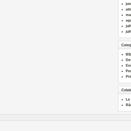
ju
abr
ma
ag
jul
jul
Categ
Bíb
De
Es
Pe
Pri
Colab
La
Rá
์
แทงบอล