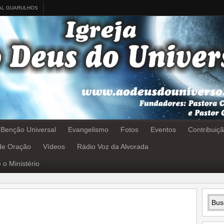
AL GUARULHOS
 Benção Universal
Evangelismo
Fotos
Eventos
Contribuiç
 de Oração
Vídeos
Rádio Voz da Alvorada
 o Ministério