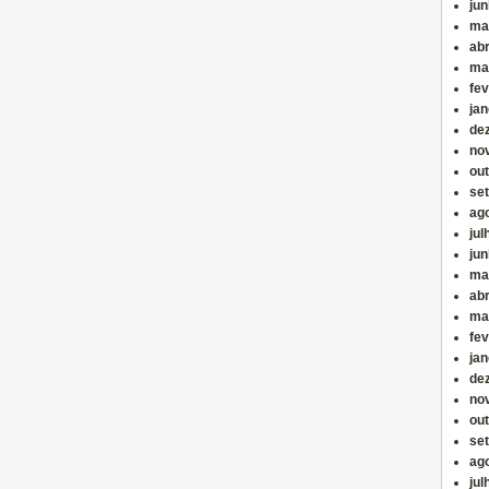
ju
ma
abr
ma
fev
jan
de
no
ou
se
ag
jul
ju
ma
abr
ma
fev
jan
de
no
ou
se
ag
jul