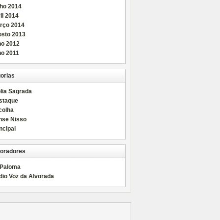
nho 2014
il 2014
rço 2014
osto 2013
ho 2012
ho 2011
orias
lia Sagrada
staque
colha
nse Nisso
ncipal
oradores
 Paloma
dio Voz da Alvorada