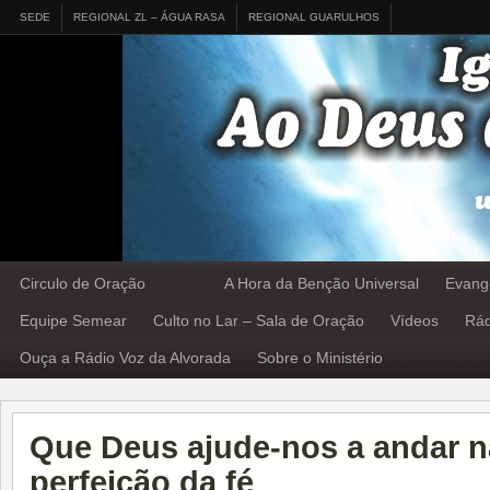
SEDE
REGIONAL ZL – ÁGUA RASA
REGIONAL GUARULHOS
Circulo de Oração
A Hora da Benção Universal
Evang
Equipe Semear
Culto no Lar – Sala de Oração
Vídeos
Rád
Ouça a Rádio Voz da Alvorada
Sobre o Ministério
Que Deus ajude-nos a andar n
perfeição da fé