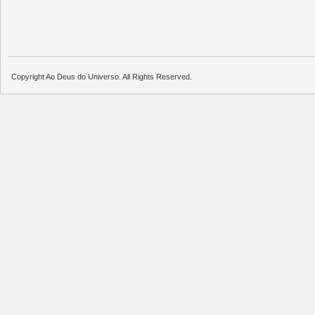
บาคาร่าออนไลน์
แทงบอล
พอตใช้แล้วทิ้ง
บาคาร่าออนไลน์
ขายบุหรี่ไฟฟ้า
แทงบอล
ขายบุหรี่ไฟฟ้า
iqos
แทงบอล
Copyright Ao Deus do Universo. All Rights Reserved.