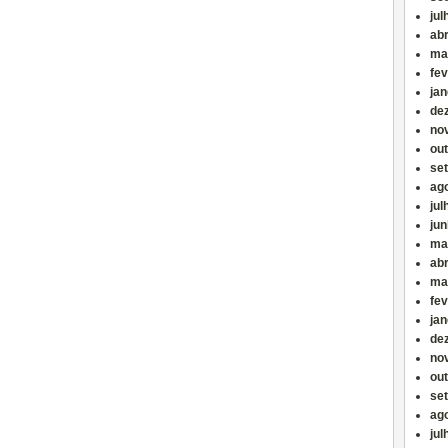
jul
abr
ma
fev
jan
de
no
ou
se
ag
jul
ju
ma
abr
ma
fev
jan
de
no
ou
se
ag
jul