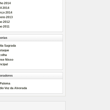
nho 2014
il 2014
rço 2014
osto 2013
ho 2012
ho 2011
orias
lia Sagrada
staque
colha
nse Nisso
ncipal
oradores
 Paloma
dio Voz da Alvorada