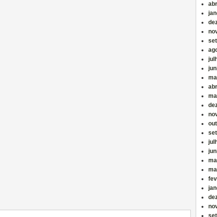
abr
jan
de
no
se
ag
jul
ju
ma
abr
ma
de
no
ou
se
jul
ju
ma
ma
fev
jan
de
no
se