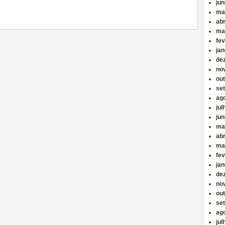
ju
ma
abr
ma
fev
jan
de
no
ou
se
ag
jul
ju
ma
abr
ma
fev
jan
de
no
ou
se
ag
jul