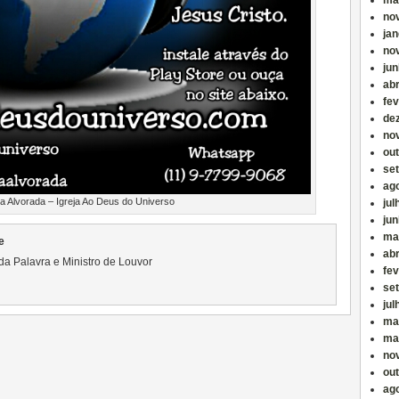
ma
no
jan
no
ju
abr
fev
de
no
ou
se
ag
a Alvorada – Igreja Ao Deus do Universo
jul
ju
ma
e
abr
da Palavra e Ministro de Louvor
fev
se
jul
ma
ma
no
ou
ag