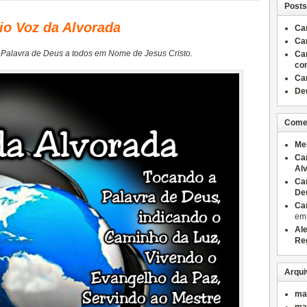
Posts
io Voz da Alvorada
Ca
Ca
 Palavra de Deus a todos em Nome de Jesus Cristo.
Ca
co
Ca
Deu
Come
Me
Ca
Al
Ca
De
Ca
e
Al
Re
Arqui
ma