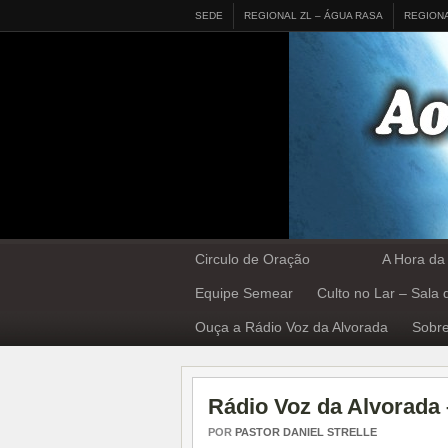
SEDE
REGIONAL ZL – ÁGUA RASA
REGION
Circulo de Oração
A Hora da
Equipe Semear
Culto no Lar – Sala
Ouça a Rádio Voz da Alvorada
Sobre
Rádio Voz da Alvorada 
POR
PASTOR DANIEL STRELLE