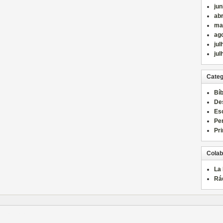
ju
abr
ma
ag
jul
jul
Categ
Bíb
De
Es
Pe
Pri
Colab
La
Rá
์
แทงบอล