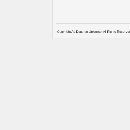
บาคาร่าออนไลน์
แทงบอล
พอตใช้แล้วทิ้ง
บาคาร่าออนไลน์
ขายบุหรี่ไฟฟ้า
แทงบอล
Copyright Ao Deus do Universo. All Rights Reserve