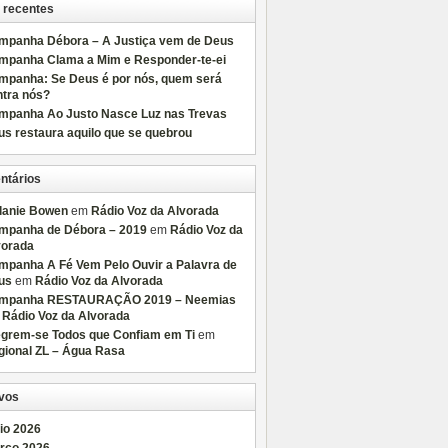
 recentes
mpanha Débora – A Justiça vem de Deus
mpanha Clama a Mim e Responder-te-ei
mpanha: Se Deus é por nós, quem será
ntra nós?
mpanha Ao Justo Nasce Luz nas Trevas
s restaura aquilo que se quebrou
ntários
lanie Bowen
em
Rádio Voz da Alvorada
mpanha de Débora – 2019
em
Rádio Voz da
vorada
mpanha A Fé Vem Pelo Ouvir a Palavra de
us
em
Rádio Voz da Alvorada
mpanha RESTAURAÇÃO 2019 – Neemias
m
Rádio Voz da Alvorada
egrem-se Todos que Confiam em Ti
em
gional ZL – Água Rasa
vos
io 2026