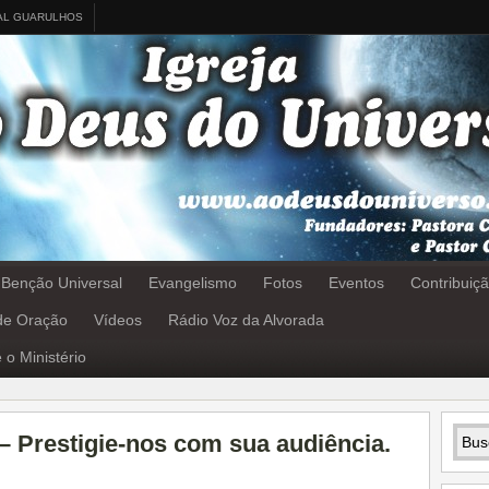
AL GUARULHOS
 Benção Universal
Evangelismo
Fotos
Eventos
Contribuiç
 de Oração
Vídeos
Rádio Voz da Alvorada
 o Ministério
– Prestigie-nos com sua audiência.