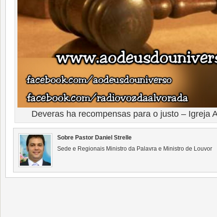
Deveras ha recompensas para o justo – Igreja 
Sobre Pastor Daniel Strelle
Sede e Regionais Ministro da Palavra e Ministro de Louvor