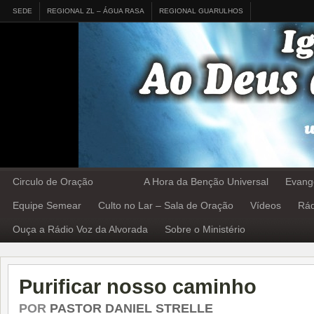
SEDE
REGIONAL ZL – ÁGUA RASA
REGIONAL GUARULHOS
Circulo de Oração
A Hora da Benção Universal
Evang
Equipe Semear
Culto no Lar – Sala de Oração
Vídeos
Rád
Ouça a Rádio Voz da Alvorada
Sobre o Ministério
Purificar nosso caminho
POR
PASTOR DANIEL STRELLE