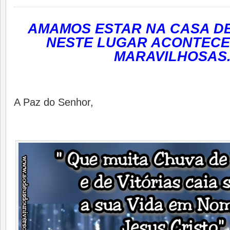
AMAMOS ESTAR NA CASA DE
NESTE LUGAR ACONTECE
MARAVILHOSAS
A Paz do Senhor,