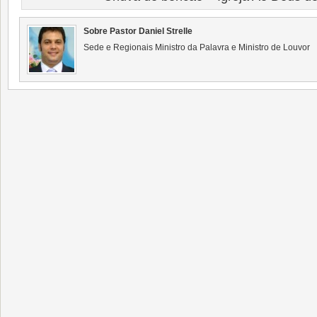
Sobre Pastor Daniel Strelle
Sede e Regionais Ministro da Palavra e Ministro de Louvor