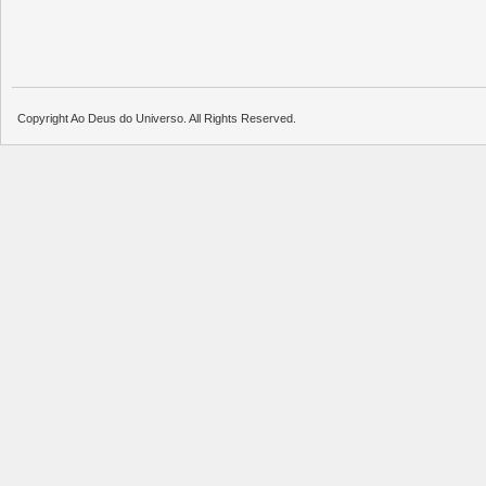
บาคาร่าออนไลน์
แทงบอล
พอตใช้แล้วทิ้ง
บาคาร่าออนไลน์
ขายบุหรี่ไฟฟ้า
แทงบอล
ขายบุหรี่ไฟฟ้า
iqos
แทงบอล
Copyright Ao Deus do Universo. All Rights Reserved.