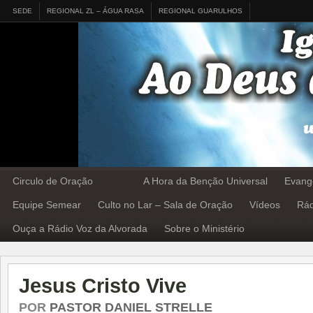
SEDE
REGIONAL ZL – ÁGUA RASA
REGIONAL GUARULHOS
Circulo de Oração
A Hora da Benção Universal
Evang
Equipe Semear
Culto no Lar – Sala de Oração
Vídeos
Rád
Ouça a Rádio Voz da Alvorada
Sobre o Ministério
Jesus Cristo Vive
POR
PASTOR DANIEL STRELLE