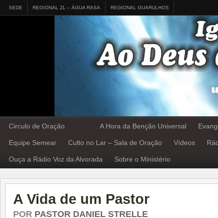
SEDE
REGIONAL ZL – ÁGUA RASA
REGIONAL GUARULHOS
Circulo de Oração
A Hora da Benção Universal
Evang
Equipe Semear
Culto no Lar – Sala de Oração
Vídeos
Rád
Ouça a Rádio Voz da Alvorada
Sobre o Ministério
A Vida de um Pastor
POR
PASTOR DANIEL STRELLE