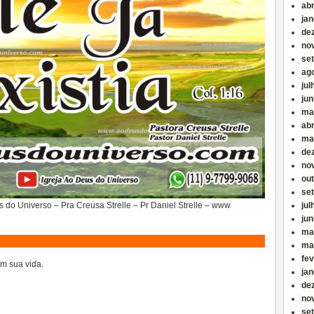
abr
jan
de
no
se
ag
jul
ju
ma
abr
ma
de
no
ou
se
us do Universo – Pra Creusa Strelle – Pr Daniel Strelle – www
jul
ju
ma
ma
fev
m sua vida.
jan
de
no
se