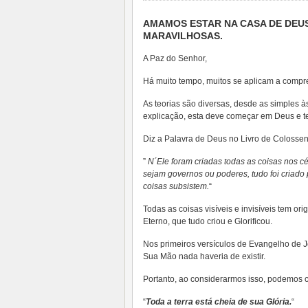
AMAMOS ESTAR NA CASA DE DEUS
MARAVILHOSAS.
A Paz do Senhor,
Há muito tempo, muitos se aplicam a compr
As teorias são diversas, desde as simples 
explicação, esta deve começar em Deus e te
Diz a Palavra de Deus no Livro de Colosse
”
N´Ele foram criadas todas as coisas nos céu
sejam governos ou poderes, tudo foi criado p
coisas subsistem.
“
Todas as coisas visíveis e invisíveis tem o
Eterno, que tudo criou e Glorificou.
Nos primeiros versículos de Evangelho de J
Sua Mão nada haveria de existir.
Portanto, ao considerarmos isso, podemos co
“
Toda a terra está cheia de sua Glória.
“