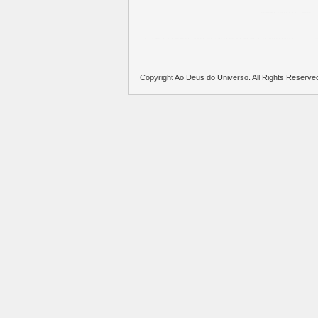
บาคาร่าออนไลน์
แทงบอล
พอตใช้แล้วทิ้ง
บาคาร่าออนไลน์
ขายบุหรี่ไฟฟ้า
แทงบอล
Copyright Ao Deus do Universo. All Rights Reserve