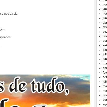
ma
no
jan
 o que existe.
no
ju
abr
fev
ção.
de
no
ençoados.
ou
.
se
ag
jul
ju
ma
abr
fev
se
jul
ma
ma
no
ou
ag