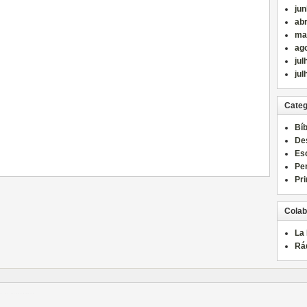
ju
abr
ma
ag
jul
jul
Categ
Bíb
De
Es
Pe
Pri
Colab
La
Rá
์
แทงบอล