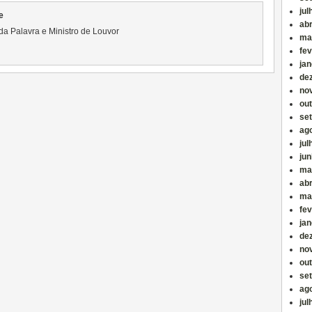
jul
e
abr
da Palavra e Ministro de Louvor
ma
fev
jan
de
no
ou
se
ag
jul
ju
ma
abr
ma
fev
jan
de
no
ou
se
ag
jul