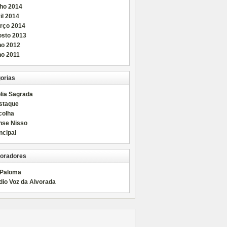
nho 2014
il 2014
rço 2014
osto 2013
ho 2012
ho 2011
orias
lia Sagrada
staque
colha
nse Nisso
ncipal
oradores
 Paloma
dio Voz da Alvorada