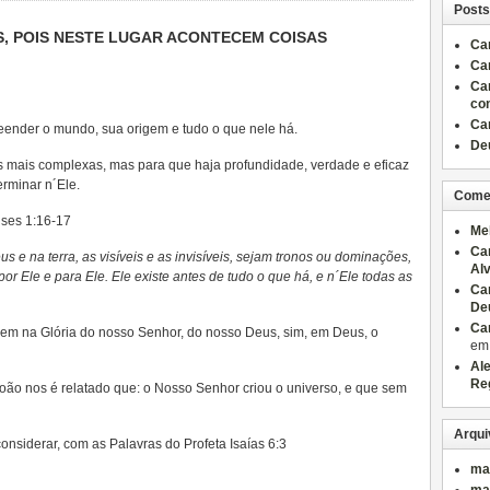
Posts
, POIS NESTE LUGAR ACONTECEM COISAS
Ca
Ca
Ca
co
Ca
eender o mundo, sua origem e tudo o que nele há.
Deu
às mais complexas, mas para que haja profundidade, verdade e eficaz
rminar n´Ele.
Come
nses 1:16-17
Me
Ca
s e na terra, as visíveis e as invisíveis, sejam tronos ou dominações,
Al
or Ele e para Ele. Ele existe antes de tudo o que há, e n´Ele todas as
Ca
De
Ca
rigem na Glória do nosso Senhor, do nosso Deus, sim, em Deus, o
e
Al
Re
oão nos é relatado que: o Nosso Senhor criou o universo, e que sem
Arqui
nsiderar, com as Palavras do Profeta Isaías 6:3
ma