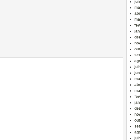
ju
ma
abr
ma
fev
jan
de
no
ou
se
ag
jul
ju
ma
abr
ma
fev
jan
de
no
ou
se
ag
jul