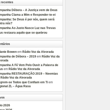
 recentes
mpanha Débora – A Justiça vem de Deus
mpanha Clama a Mim e Responder-te-ei
mpanha: Se Deus é por nós, quem será
ntra nós?
mpanha Ao Justo Nasce Luz nas Trevas
s restaura aquilo que se quebrou
ntários
lanie Bowen
em
Rádio Voz da Alvorada
mpanha de Débora – 2019
em
Rádio Voz da
vorada
mpanha A Fé Vem Pelo Ouvir a Palavra de
us
em
Rádio Voz da Alvorada
mpanha RESTAURAÇÃO 2019 – Neemias
m
Rádio Voz da Alvorada
egrem-se Todos que Confiam em Ti
em
gional ZL – Água Rasa
vos
io 2026