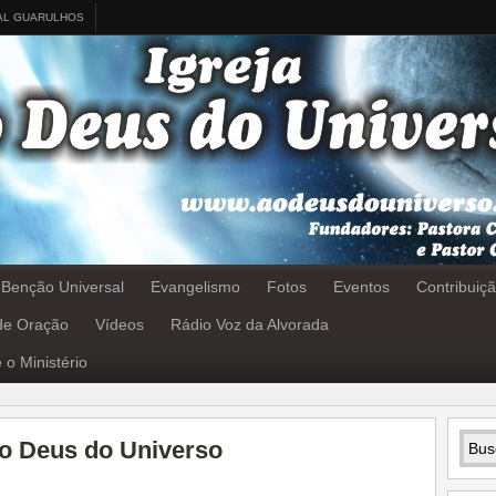
AL GUARULHOS
 Benção Universal
Evangelismo
Fotos
Eventos
Contribuiç
 de Oração
Vídeos
Rádio Voz da Alvorada
 o Ministério
Ao Deus do Universo