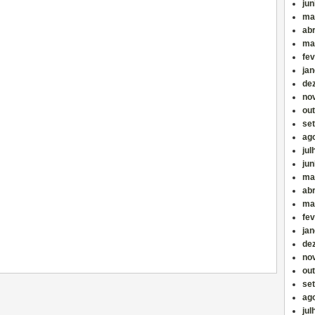
ju
ma
abr
ma
fev
jan
de
no
ou
se
ag
jul
ju
ma
abr
ma
fev
jan
de
no
ou
se
ag
jul