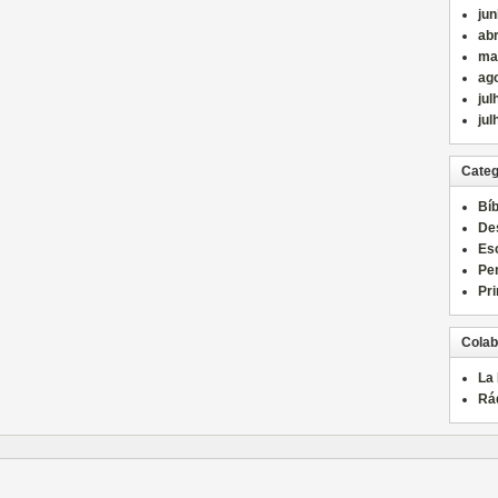
ju
abr
ma
ag
jul
jul
Categ
Bíb
De
Es
Pe
Pri
Colab
La
Rá
์
แทงบอล