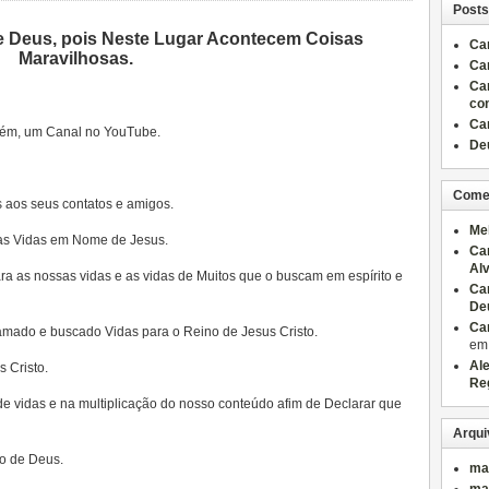
Posts
 Deus, pois Neste Lugar Acontecem Coisas
Ca
Maravilhosas.
Ca
Ca
co
Ca
bém, um Canal no YouTube.
Deu
Come
 aos seus contatos e amigos.
Me
tas Vidas em Nome de Jesus.
Ca
Al
ara as nossas vidas e as vidas de Muitos que o buscam em espírito e
Ca
De
Ca
mado e buscado Vidas para o Reino de Jesus Cristo.
e
Al
 Cristo.
Re
e vidas e na multiplicação do nosso conteúdo afim de Declarar que
Arqui
to de Deus.
ma