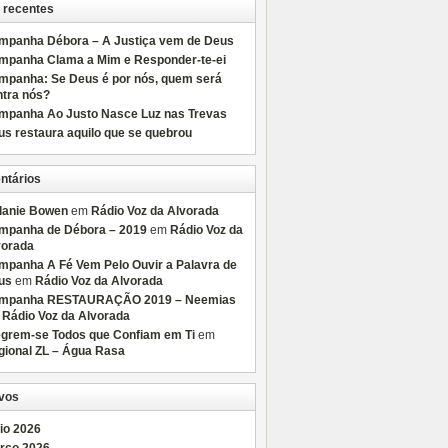
 recentes
mpanha Débora – A Justiça vem de Deus
mpanha Clama a Mim e Responder-te-ei
mpanha: Se Deus é por nós, quem será
ntra nós?
mpanha Ao Justo Nasce Luz nas Trevas
s restaura aquilo que se quebrou
ntários
lanie Bowen
em
Rádio Voz da Alvorada
mpanha de Débora – 2019
em
Rádio Voz da
vorada
mpanha A Fé Vem Pelo Ouvir a Palavra de
us
em
Rádio Voz da Alvorada
mpanha RESTAURAÇÃO 2019 – Neemias
m
Rádio Voz da Alvorada
egrem-se Todos que Confiam em Ti
em
gional ZL – Água Rasa
vos
io 2026