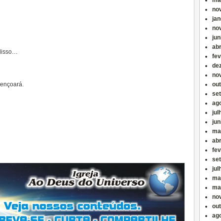
ma
no
jan
no
ju
abr
disso…
fev
de
no
bençoará.
ou
se
ag
jul
ju
ma
abr
fev
se
jul
ma
ma
no
ou
ag