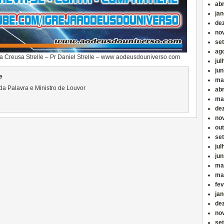
abr
jan
de
no
se
ag
a Creusa Strelle – Pr Daniel Strelle – www aodeusdouniverso com
jul
ju
e
ma
da Palavra e Ministro de Louvor
abr
ma
de
no
ou
se
jul
ju
ma
ma
fev
jan
de
no
se