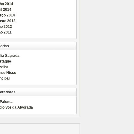
nho 2014
il 2014
rço 2014
osto 2013
ho 2012
ho 2011
orias
lia Sagrada
staque
colha
nse Nisso
ncipal
oradores
 Paloma
dio Voz da Alvorada