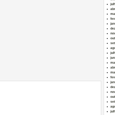
jul
abr
ma
fev
jan
de
no
ou
se
ag
jul
ju
ma
abr
ma
fev
jan
de
no
ou
se
ag
jul