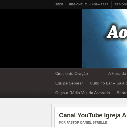
SEDE
REGIONAL ZL – ÁGUA RASA
REGION
Circulo de Oração
A Hora da
Equipe Semear
Culto no Lar – Sala
Ouça a Rádio Voz da Alvorada
Sobre
Canal YouTube Igreja 
POR
PASTOR DANIEL STRELLE