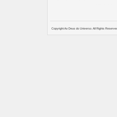
บาคาร่าออนไลน์
แทงบอล
พอตใช้แล้วทิ้ง
บาคาร่าออนไลน์
ขายบุหรี่ไฟฟ้า
แทงบอล
Copyright Ao Deus do Universo. All Rights Reserve