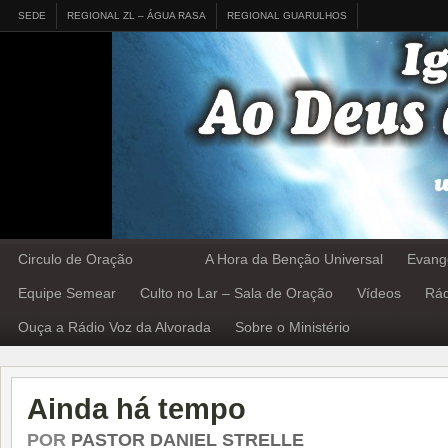
SEDE
REGIONAL ZL – ÁGUA RASA
REGIONAL GUARULHOS
Circulo de Oração
A Hora da Benção Universal
Evang
Equipe Semear
Culto no Lar – Sala de Oração
Vídeos
Rád
Ouça a Rádio Voz da Alvorada
Sobre o Ministério
Ainda há tempo
POR
PASTOR DANIEL STRELLE